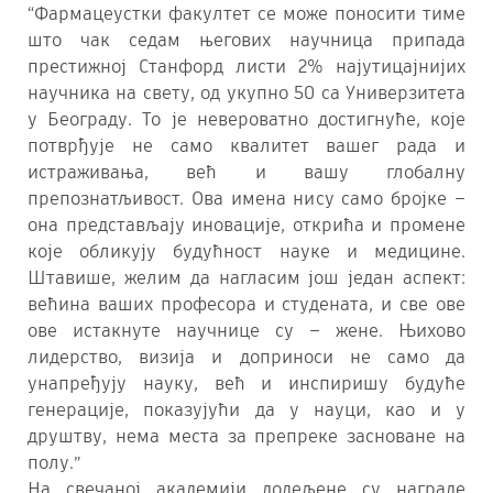
“Фармацеустки факултет се може поносити тиме
што чак седам његових научница припада
престижној Станфорд листи 2% најутицајнијих
научника на свету, од укупно 50 са Универзитета
у Београду. То је невероватно достигнуће, које
потврђује не само квалитет вашег рада и
истраживања, већ и вашу глобалну
препознатљивост. Ова имена нису само бројке –
она представљају иновације, открића и промене
које обликују будућност науке и медицине.
Штавише, желим да нагласим још један аспект:
већина ваших професора и студената, и све ове
ове истакнуте научнице су – жене. Њихово
лидерство, визија и доприноси не само да
унапређују науку, већ и инспиришу будуће
генерације, показујући да у науци, као и у
друштву, нема места за препреке засноване на
полу.”
На свечаној академији додељене су награде