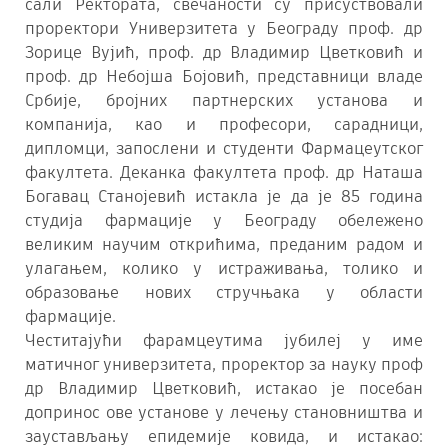
сали Ректората, свечаности су присуствовали
проректори Универзитета у Београду проф. др
Зорице Вујић, проф. др Владимир Цветковић и
проф. др Небојша Бојовић, представници владе
Србије, бројних партнерских установа и
компанија, као и професори, сарадници,
дипломци, запослени и студенти Фармацеутског
факултета. Деканка факултета проф. др Наташа
Богавац Станојевић истакла је да је 85 година
студија фармације у Београду обележено
великим научим открићима, преданим радом и
улагањем, колико у истраживања, толико и
образовање нових стручњака у области
фармације.
Честитајући фарамцеутима јубилеј у име
матичног универзитета, проректор за науку проф
др Владимир Цветковић, истакао је посебан
допринос ове установе у лечењу становништва и
заустављању епидемије ковида, и истакао: