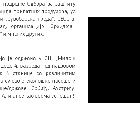
у подршке Одбора за заштиту
ација приватних предузећа, уз
и „Сувоборска греда”, СЕОС-а,
д, организације „Орхидеја”,
 и многих других.
оја је одржана у ОШ „Милош
 деце 4. разреда под надзором
ла 4 станице са различитим
а су своје еколошке пасоше и
е/државе: Србију, Аустрију,
eU Алијансе као веома успешан!
ЕКО