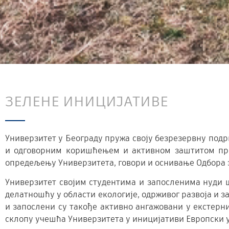
ЗЕЛЕНЕ ИНИЦИЈАТИВЕ
Универзитет у Београду пружа своју безрезервну по
и одговорним коришћењем и активном заштитом прир
опредељењу Универзитета, говори и оснивање Одбора 
Универзитет својим студентима и запосленима нуди 
делатношћу у области екологије, одрживог развоја и 
и запослени су такође активно ангажовани у екстерни
склопу учешћа Универзитета у иницијативи Европски ун