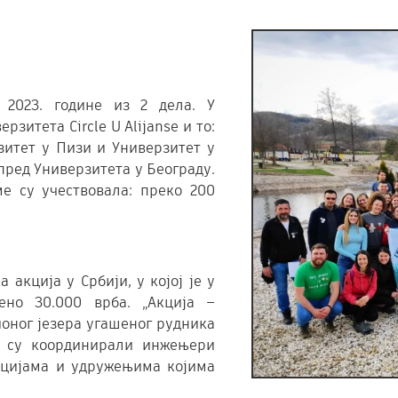
2023. године из 2 дела. У
рзитета Circle U Alijanse и то:
зитет у Пизи и Универзитет у
пред Универзитета у Београду.
ме су учествовала: преко 200
 акција у Србији, у којој је у
но 30.000 врбa. „Акција –
ионог језера угашеног рудника
а су координирали инжењери
ацијама и удружењима којима