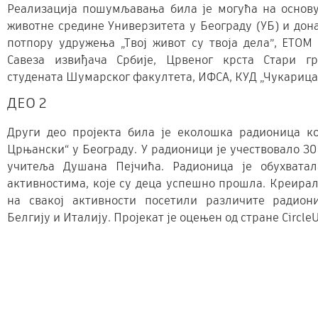
Реализација пошумљавања била је могућа на основ
животне средине Универзитета у Београду (УБ) и дон
потпору удружења „Твој живот су твоја дела”, ЕТОМ 
Савеза извиђача Србије, Црвеног крста Стари гра
студената Шумарског факултета, ИФСА, КУД „Чукарица”
ДЕО 2
Други део пројекта била је еколошка радионица к
Црњански“ у Београду. У радионици је учествовало 30
учитеља Душана Пејчића. Радионица је обухвата
активностима, које су деца успешно прошла. Креирал
на свакој активности посетили различите радиониц
Белгију и Италију. Пројекат је оцењен од стране Circl