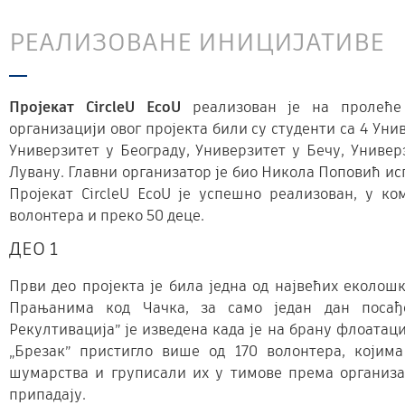
РЕАЛИЗОВАНЕ ИНИЦИЈАТИВЕ
Пројекат CircleU EcoU
реализован је на пролеће 
организацији овог пројекта били су студенти са 4 Униве
Универзитет у Београду, Универзитет у Бечу, Универ
Лувану. Главни организатор је био Никола Поповић ис
Пројекат CircleU EcoU је успешно реализован, у ко
волонтера и преко 50 деце.
ДЕО 1
Први део пројекта је била једна од највећих еколошка
Прањанима код Чачка, за само један дан посађе
Рекултивација” је изведена када је на брану флоатац
„Брезак” пристигло више од 170 волонтера, којим
шумарства и груписали их у тимове према организ
припадају.