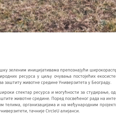
дршку зеленим иницијативама препознајући широкорасп
одних ресурса у циљу очувања постојећих екосистем
за заштиту животне средине Универзитета у Београду.
широки спектар ресурса и могућности за студирање, 
заштите животне средине. Поред посвећеног рада на инт
м телима, организацијама и на међународним пројектим
иверзитети, тачније CircleU алијанси.