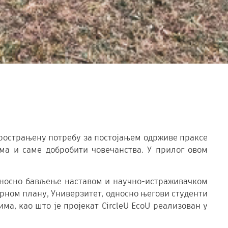
рострањену потребу за постојањем одрживе праксе
а и саме добробити човечанства. У прилог овом
односно бављење наставом и научно-истраживачком
ерном плану, Универзитет, односно његови студенти
а, као што је пројекат CircleU EcoU реализован у