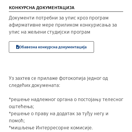
КОНКУРСНА ДОКУМЕНТАЦИЈА
Документи потребни за упис кроз програм
афирмативне мере приликом конкурисања за
упис на жељени студијски програм
Обавезна конкурсна документација
Уз захтев се прилаже фотокопија једног од
следећих докумената:
*решење надлежног органа о постојању телесног
оштећења;
*решење о праву на додатак за туђу негу и
помоћ;
*мишљење Интерресорне комисије.