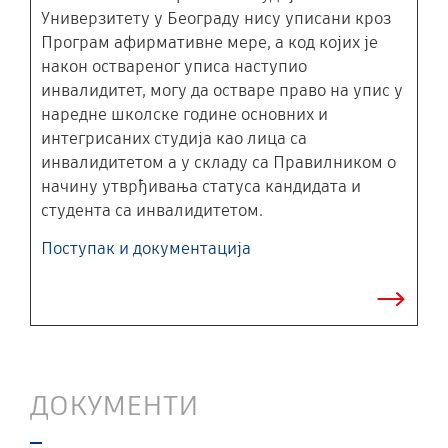
Универзитету у Београду нису уписани кроз
Програм афирмативне мере, а код којих је
након оствареног уписа наступио
инвалидитет, могу да остваре право на упис у
наредне школске године основних и
интегрисаних студија као лица са
инвалидитетом а у складу са Правилником о
начину утврђивања статуса кандидата и
студента са инвалидитетом.
Поступак и документација
ДОКУМЕНТИ