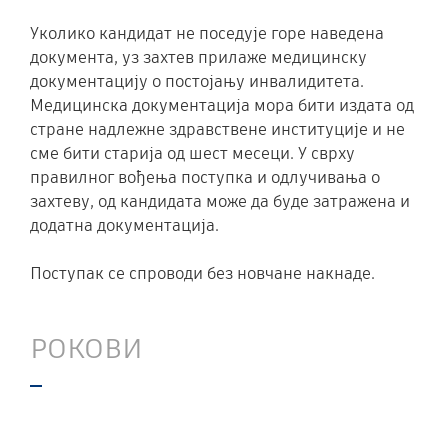
Уколико кандидат не поседује горе наведена
документа, уз захтев прилаже медицинску
документацију о постојању инвалидитета.
Медицинска документација мора бити издата од
стране надлежне здравствене институције и не
сме бити старија од шест месеци. У сврху
правилног вођења поступка и одлучивања о
захтеву, од кандидата може да буде затражена и
додатна документација.
Поступак се спроводи без новчане накнаде.
РОКОВИ
Уколико се поступак покреће ради утврђивања
статуса кандидата са инвалидитетом, захтев са