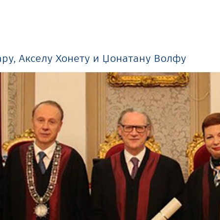
ру, Акселу Хонету и Џонатану Волфу