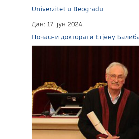
Univerzitet u Beogradu
Дан:
17. јун 2024.
Почасни докторати Етјену Балиба