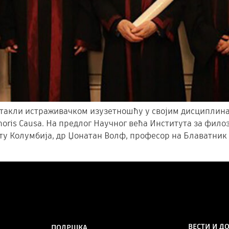
истакли истраживачком изузетношћу у својим дисциплин
noris Causa. На предлог Научног већа Института за фил
ету Колумбија, др Џонатан Волф, професор на Блаватни
ВЕСТИ И Д
ПОДРШКА