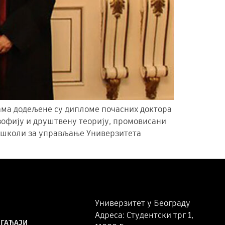
ама додељене су дипломе почасних доктора
озофију и друштвену теорију, промовисани
к школи за управљање Универзитета
Универзитет у Београду
Адреса: Студентски трг 1,
ОГАЂАЈИ