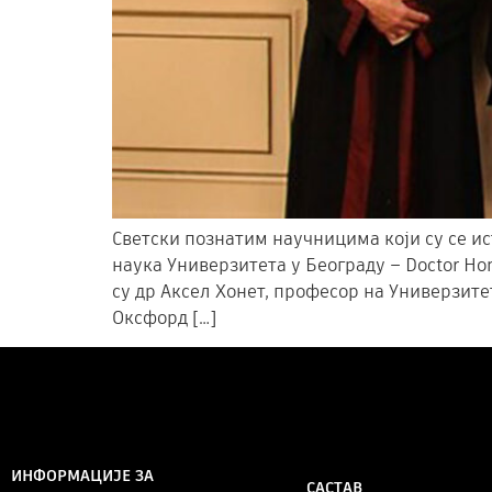
Светски познатим научницима који су се 
наука Универзитета у Београду – Doctor Ho
су др Аксел Хонет, професор на Универзит
Оксфорд […]
ИНФОРМАЦИЈЕ ЗА
САСТАВ