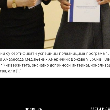
ени су сертификати успешним полазницима програма ”Енг
и Амабасада Сједињених Америчких Држава у Србији. Ова
г Универзитета, значајно доприноси интернационализац
ва, али […]
ВЕСТИ И Д
ПОДРШКА