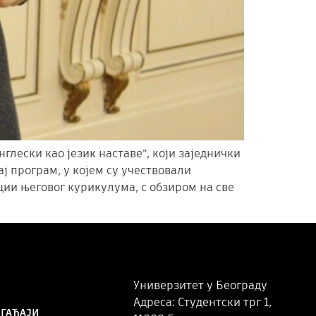
лески као језик наставе”, који заједнички
ј програм, у којем су учествовали
ии његовог курикулума, с обзиром на све
Универзитет у Београду
Адреса: Студентски трг 1,
ОГАЂАЈИ