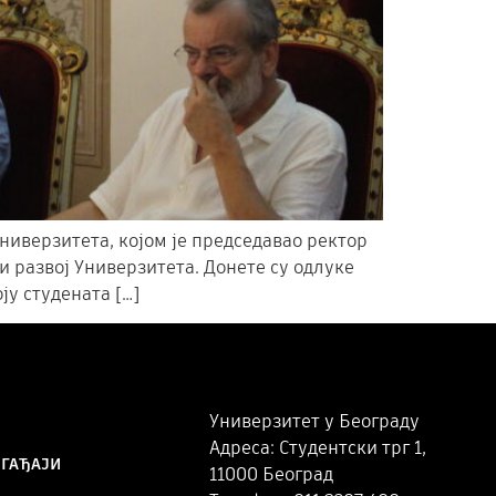
Универзитета, којом је председавао ректор
и развој Универзитета. Донете су одлуке
ју студената […]
Универзитет у Београду
Адреса: Студентски трг 1,
ОГАЂАЈИ
11000 Београд