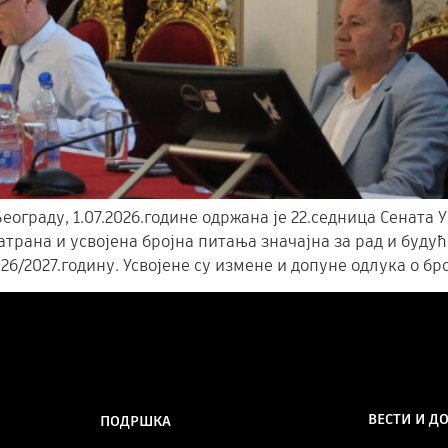
еограду, 1.07.2026.године одржана је 22.седница Сената 
трана и усвојена бројна питања значајна за рад и будућ
26/2027.годину. Усвојене су измене и допуне одлука о бро
ВЕСТИ И Д
ПОДРШКА