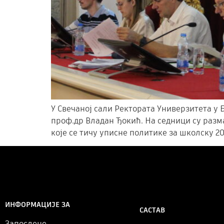
У Свечаној сали Ректората Универзитета у Б
проф.др Владан Ђокић. На седници су разма
које се тичу уписне политике за школску 20
ИНФОРМАЦИЈЕ ЗА
САСТАВ
Запослене