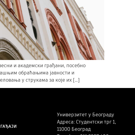
весни и академски грађани, посебно
садашњим обраћањима јавности и
ловања у струкама за које их […]
Универзитет у Београду
Адреса: Студентски трг 1,
ОГАЂАЈИ
11000 Београд