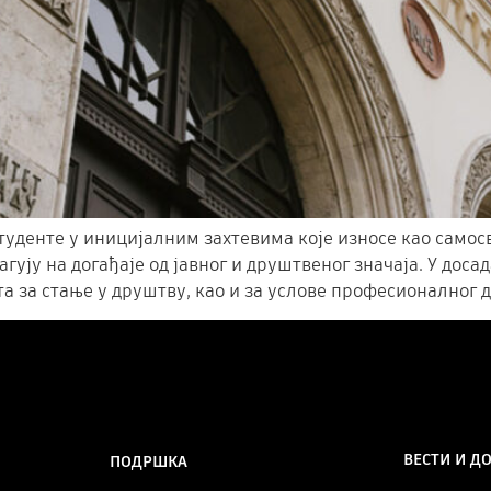
туденте у иницијалним захтевима које износе као самос
гују на догађаје од јавног и друштвеног значаја. У до
а за стање у друштву, као и за услове професионалног де
ВЕСТИ И Д
ПОДРШКА