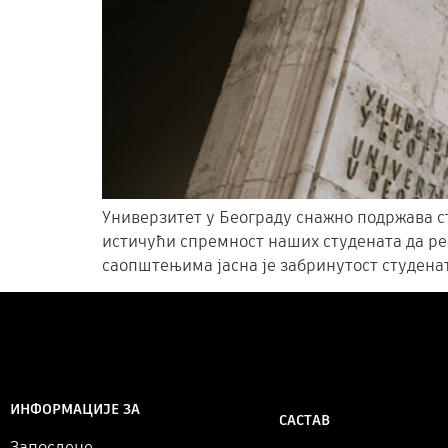
Универзитет у Београду снажно подржава с
истичући спремност наших студената да реа
саопштењима јасна је забринутост студенат
ИНФОРМАЦИЈЕ ЗА
САСТАВ
Запослене