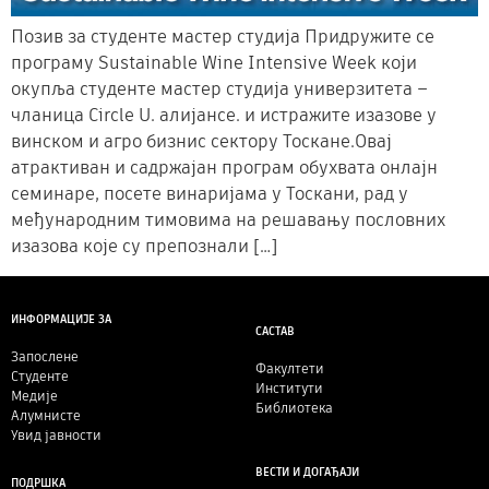
Позив за студенте мастер студија Придружите се
програму Sustainable Wine Intensive Week који
окупља студенте мастер студија универзитета –
чланица Circle U. алијансе. и истражите изазове у
винском и агрo бизнис сектору Тоскане.Овај
атрактиван и садржајан програм обухвата онлајн
семинаре, посете винаријама у Тоскани, рад у
међународним тимовима на решавању пословних
изазова које су препознали […]
ИНФОРМАЦИЈЕ ЗА
САСТАВ
Запослене
Факултети
Студенте
Институти
Медије
Библиотека
Алумнисте
Увид јавности
ВЕСТИ И ДОГАЂАЈИ
ПОДРШКА